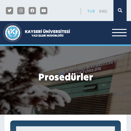
×
TUR
ENG
Prosedürler