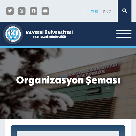
×
TUR
ENG
Organizasyon Şeması